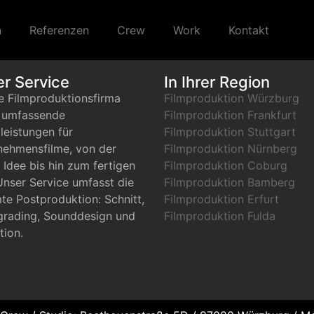
n
Referenzen
Crew
Work
Kontakt
r Service
In Ihrer Region
e Filmproduktionsfirma
Filmproduktion Würzburg
t umfassende
Filmproduktion Frankfurt
leistungen für
Filmproduktion Stuttgart
nehmensfilme, von der
Filmproduktion Nürnberg
 Idee bis hin zum fertigen
Filmproduktion Coburg
Unser Service umfasst die
Filmproduktion Bamberg
te Postproduktion: Schnitt,
Filmproduktion Erfurt
grading, Sounddesign und
Filmproduktion Fulda
tion.