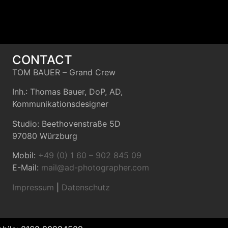
CONTACT
TOM BAUER – Grand Crew
Inh.: Thomas Bauer, DoP, AD,
Kommunikationsdesigner
Studio: Beethovenstraße 5D
97080 Würzburg
Mobil:
+49 (0) 1 60 – 902 845 09
E-Mail:
mail@ad-photographer.com
Impressum
|
Datenschutz