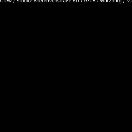
rew / Studio: Beethovenstraße 5D / 97080 Würzburg / M