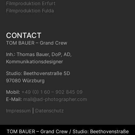
Filmproduktion Erfurt
Filmproduktion Fulda
CONTACT
TOM BAUER – Grand Crew
Inh.: Thomas Bauer, DoP, AD,
Kommunikationsdesigner
Studio: Beethovenstraße 5D
97080 Würzburg
Mobil:
+49 (0) 1 60 – 902 845 09
E-Mail:
mail@ad-photographer.com
Impressum
|
Datenschutz
TOM BAUER – Grand Crew / Studio: Beethovenstraße